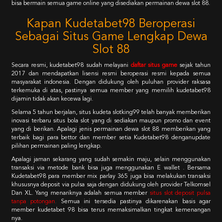
bisa bermain semua game online yang disediakan permainan dewa slot 88.
Kapan Kudetabet98 Beroperasi
Sebagai Situs Game Lengkap Dewa
Slot 88
Secara resmi, kudetabet98 sudah melayani
daftar situs game
sejak tahun
2017 dan mendapatkan lisensi resmi beroperasi resmi kepada semua
masyarakat indonesia. Dengan didukung oleh puluhan provider raksasa
terkemuka di atas, pastinya semua member yang memilih kudetabet98
dijamin tidak akan kecewa lagi.
Selama 5 tahun berjalan, situs kudeta slotking99 telah banyak memberikan
inovasi terbaru situs bola slot yang di sediakan maupun promo dan event
yang di berikan. Apalagi jenis permainan dewa slot 88 memberikan yang
terbaik bagi para bettor dan member setia Kudetabet98 denganupdate
pilihan permainan paling lengkap.
Apalagi jaman sekarang yang sudah semakin maju, selain menggunakan
transaksi via metode bank bisa juga menggunakan E wallet . Bersama
Kudetabet98 para member mix parlay 365 juga bisa melakukan transaksi
khususnya deposit via pulsa saja dengan didukung oleh provider Telkomsel
Dan XL. Yang menariknya adalah semua member
situs slot deposit pulsa
tanpa potongan
.
Semua ini tersedia pastinya dikarenakan basis agar
member kudetabet 98 bisa terus memaksimalkan tingkat kemenangan
nya.