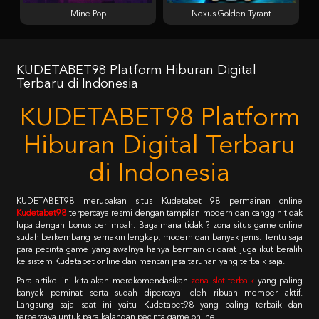
Mine Pop
Nexus Golden Tyrant
KUDETABET98 Platform Hiburan Digital
Terbaru di Indonesia
KUDETABET98 Platform
Hiburan Digital Terbaru
di Indonesia
KUDETABET98 merupakan situs Kudetabet 98 permainan online
Kudetabet98
terpercaya resmi dengan tampilan modern dan canggih tidak
lupa dengan bonus berlimpah. Bagaimana tidak ? zona situs game online
sudah berkembang semakin lengkap, modern dan banyak jenis. Tentu saja
para pecinta game yang awalnya hanya bermain di darat juga ikut beralih
ke sistem Kudetabet online dan mencari jasa taruhan yang terbaik saja.
Para artikel ini kita akan merekomendasikan
zona slot terbaik
yang paling
banyak peminat serta sudah dipercayai oleh ribuan member aktif.
Langsung saja saat ini yaitu Kudetabet98 yang paling terbaik dan
terpercaya untuk para kalangan pecinta game online.