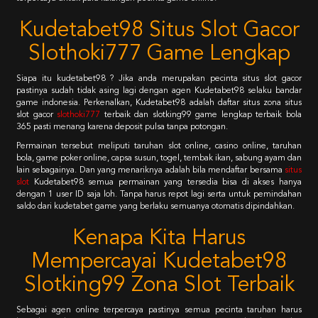
Kudetabet98 Situs Slot Gacor
Slothoki777 Game Lengkap
Siapa itu kudetabet98 ? Jika anda merupakan pecinta situs slot gacor
pastinya sudah tidak asing lagi dengan agen Kudetabet98 selaku bandar
game indonesia. Perkenalkan, Kudetabet98 adalah daftar situs zona situs
slot gacor
slothoki777
terbaik dan slotking99 game lengkap terbaik bola
365 pasti menang karena deposit pulsa tanpa potongan.
Permainan tersebut meliputi taruhan slot online, casino online, taruhan
bola, game poker online, capsa susun, togel, tembak ikan, sabung ayam dan
lain sebagainya. Dan yang menariknya adalah bila mendaftar bersama
situs
slot
Kudetabet98 semua permainan yang tersedia bisa di akses hanya
dengan 1 user ID saja loh. Tanpa harus repot lagi serta untuk pemindahan
saldo dari kudetabet game yang berlaku semuanya otomatis dipindahkan.
Kenapa Kita Harus
Mempercayai Kudetabet98
Slotking99 Zona Slot Terbaik
Sebagai agen online terpercaya pastinya semua pecinta taruhan harus