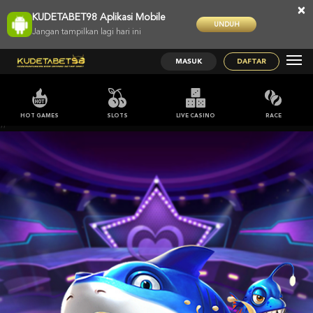
×
KUDETABET98 Aplikasi Mobile
UNDUH
Jangan tampilkan lagi hari ini
MASUK
DAFTAR
HOT GAMES
SLOTS
LIVE CASINO
RACE
;;