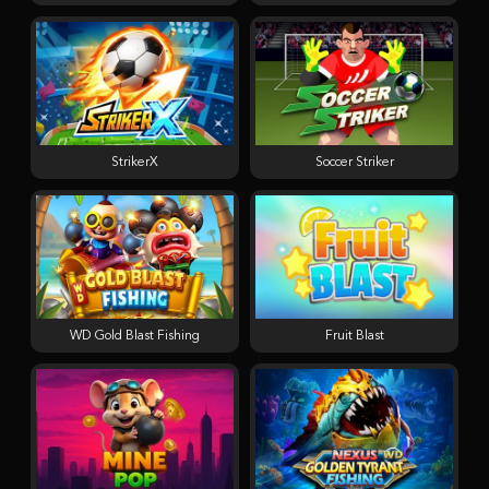
StrikerX
Soccer Striker
WD Gold Blast Fishing
Fruit Blast