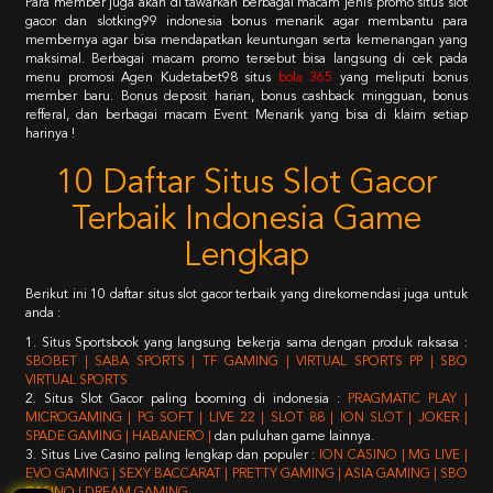
Para member juga akan di tawarkan berbagai macam jenis promo situs slot
gacor dan slotking99 indonesia bonus menarik agar membantu para
membernya agar bisa mendapatkan keuntungan serta kemenangan yang
maksimal. Berbagai macam promo tersebut bisa langsung di cek pada
menu promosi Agen Kudetabet98 situs
bola 365
yang meliputi bonus
member baru. Bonus deposit harian, bonus cashback mingguan, bonus
refferal, dan berbagai macam Event Menarik yang bisa di klaim setiap
harinya !
10 Daftar Situs Slot Gacor
Terbaik Indonesia Game
Lengkap
Berikut ini 10 daftar situs slot gacor terbaik yang direkomendasi juga untuk
anda :
1. Situs Sportsbook yang langsung bekerja sama dengan produk raksasa :
SBOBET | SABA SPORTS | TF GAMING | VIRTUAL SPORTS PP | SBO
VIRTUAL SPORTS
2. Situs Slot Gacor paling booming di indonesia :
PRAGMATIC PLAY |
MICROGAMING | PG SOFT | LIVE 22 | SLOT 88 | ION SLOT | JOKER |
SPADE GAMING | HABANERO |
dan puluhan game lainnya.
KLIK DISINI!
3. Situs Live Casino paling lengkap dan populer :
ION CASINO | MG LIVE |
EVO GAMING | SEXY BACCARAT | PRETTY GAMING | ASIA GAMING | SBO