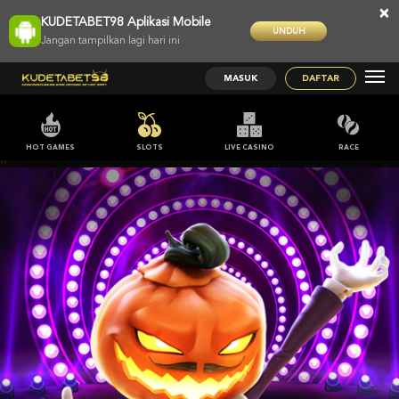
×
KUDETABET98 Aplikasi Mobile
UNDUH
Jangan tampilkan lagi hari ini
MASUK
DAFTAR
HOT GAMES
SLOTS
LIVE CASINO
RACE
;;