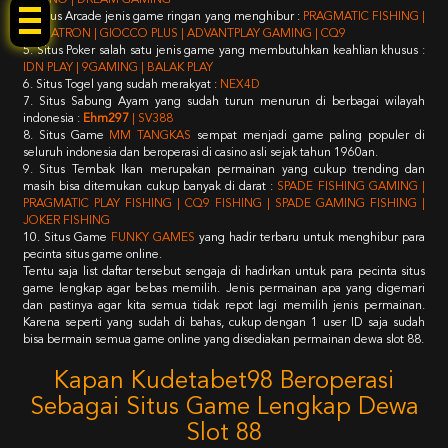
CASINO | DREAM GAMING
4. Situs Arcade jenis game ringan yang menghibur :
PRAGMATIC FISHING |
GAMATRON | GIOCCO PLUS | ADVANTPLAY GAMING | CQ9
5. Situs Poker salah satu jenis game yang membutuhkan keahlian khusus :
IDN PLAY | 9GAMING | BALAK PLAY
6. Situs Togel yang sudah merakyat :
NEX4D
7. Situs Sabung Ayam yang sudah turun menurun di berbagai wilayah
indonesia :
Ehm297
| SV388
8. Situs Game
MM TANGKAS
sempat menjadi game paling populer di
seluruh indonesia dan beroperasi di casino asli sejak tahun 1960an.
9. Situs Tembak Ikan merupakan permainan yang cukup trending dan
masih bisa ditemukan cukup banyak di darat :
SPADE FISHING GAMING |
PRAGMATIC PLAY FISHING | CQ9 FISHING | SPADE GAMING FISHING |
JOKER FISHING
10. Situs Game
FUNKY GAMES
yang hadir terbaru untuk menghibur para
pecinta situs game online.
Tentu saja list daftar tersebut sengaja di hadirkan untuk para pecinta situs
game lengkap agar bebas memilih. Jenis permainan apa yang digemari
dan pastinya agar kita semua tidak repot lagi memilih jenis permainan.
Karena seperti yang sudah di bahas, cukup dengan 1 user ID saja sudah
bisa bermain semua game online yang disediakan permainan dewa slot 88.
Kapan Kudetabet98 Beroperasi
Sebagai Situs Game Lengkap Dewa
Slot 88