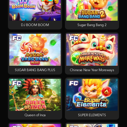
DJ BOOM BOOM
Sugar Bang Bang 2
SUGAR BANG BANG PLUS
Chinese New Year Moreways
Queen of Inca
SUPER ELEMENTS