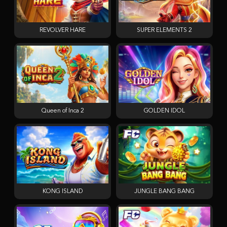
REVOLVER HARE
SUPER ELEMENTS 2
Queen of Inca 2
GOLDEN IDOL
KONG ISLAND
JUNGLE BANG BANG