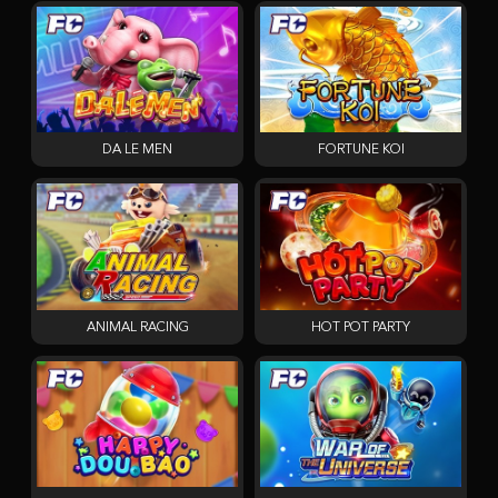
DA LE MEN
FORTUNE KOI
ANIMAL RACING
HOT POT PARTY