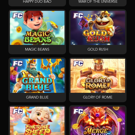
HAPPY DUO BAO
WAR OF THE UNIVERSE
MAGIC BEANS
GOLD RUSH
GRAND BLUE
GLORY OF ROME