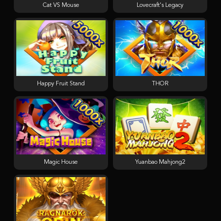
Cat VS Mouse
Lovecraft's Legacy
Happy Fruit Stand
THOR
Magic House
Yuanbao Mahjong2