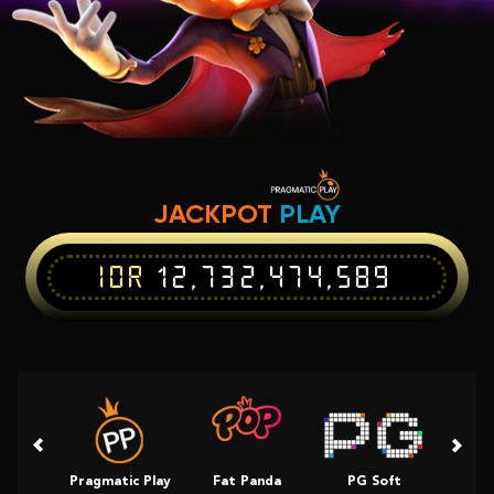
JACKPOT
PLAY
IDR
12,732,484,596
Pragmatic Play
Fat Panda
PG Soft
Slot