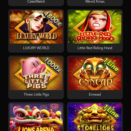
CakeMatch
Weird Xmas
LUXURY WORLD
Little Red Riding Hood
Three Little Pigs
Ennead