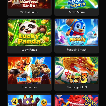
Warlord Lu Bu
Strike Storm
Lucky Panda
Penguin Smash
Thor vs Loki
Mahjong Gold 3