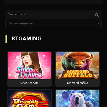
BTGAMING
Since I'm here
Diamond buffalo