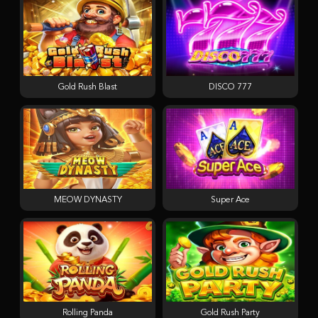
Gold Rush Blast
DISCO 777
MEOW DYNASTY
Super Ace
Rolling Panda
Gold Rush Party