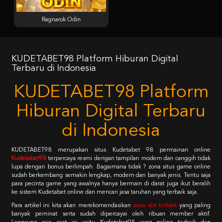
Ragnarok Odin
KUDETABET98 Platform Hiburan Digital
Terbaru di Indonesia
KUDETABET98 Platform
Hiburan Digital Terbaru
di Indonesia
KUDETABET98 merupakan situs Kudetabet 98 permainan online
Kudetabet98
terpercaya resmi dengan tampilan modern dan canggih tidak
lupa dengan bonus berlimpah. Bagaimana tidak ? zona situs game online
sudah berkembang semakin lengkap, modern dan banyak jenis. Tentu saja
para pecinta game yang awalnya hanya bermain di darat juga ikut beralih
ke sistem Kudetabet online dan mencari jasa taruhan yang terbaik saja.
Para artikel ini kita akan merekomendasikan
zona slot terbaik
yang paling
banyak peminat serta sudah dipercayai oleh ribuan member aktif.