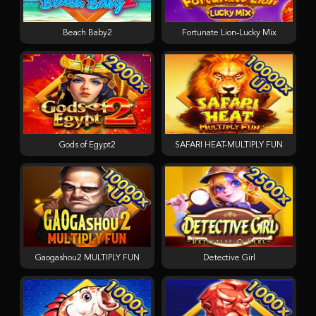
Beach Baby2
Fortunate Lion-Lucky Mix
Gods of Egypt2
SAFARI HEAT-MULTIPLY FUN
Gaogashou2 MULTIPLY FUN
Detective Girl