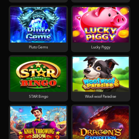
Pluto Gems
Lucky Piggy
STAR Bingo
Woof-woof Paradise