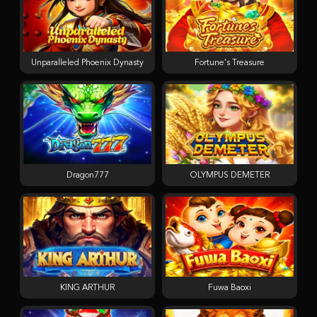
Unparalleled Phoenix Dynasty
Fortune's Treasure
Dragon777
OLYMPUS DEMETER
KING ARTHUR
Fuwa Baoxi