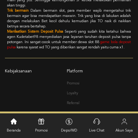
main yang jitu. Sehingga kemungkinan JP ketika melakukan permainan
akan tinggi.
Trik bermain
Dalam bermain slot, para member wajib mengetahui trik
bermain agar bisa mendapatkan maxwin. Trik yang bisa di lakukan adalah
dengan melakukan Bet kecil dahulu kemudian jika TO naik di naikkan
betnya secara bertahap.
Manfaatkan Sistem Deposit Pulsa
Seperti yang sudah kita ketahui bahwa
agen Kudetabet98 menyediakan jasa layanan taruhan deposit pulsa tanpa
potongan. Ini sangat cocok untuk member dewa slot 88
game bola deposit
pulsa
karena syarat wd TO yang diberikan sangat rendah yaitu cuma x1.
Kebijaksanaan
Platform
Promosi
Loyalty
Referral
Kategori
Dukungan
Beranda
Promosi
Depo/WD
Live Chat
Akun Saya
Hot Games
wa.me/6282277602113