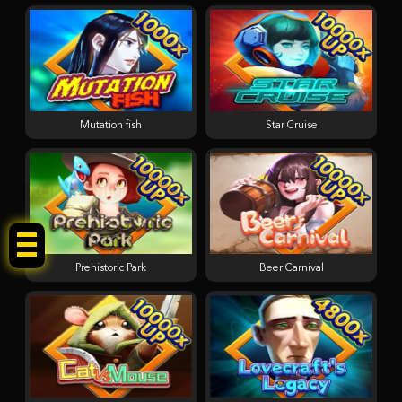
Mutation fish
Star Cruise
KLIK DISINI!
Prehistoric Park
Beer Carnival