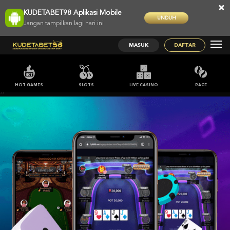
×
KUDETABET98 Aplikasi Mobile
UNDUH
Jangan tampilkan lagi hari ini
MASUK
DAFTAR
HOT GAMES
SLOTS
LIVE CASINO
RACE
;;