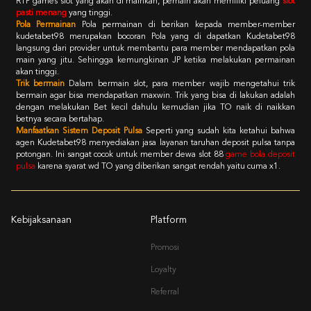
RTP games slot yang akan di mainkan, pemain akan memiliki peluang
slot
pasti menang
yang tinggi.
Pola Permainan
Pola permainan di berikan kepada member-member
kudetabet98 merupakan bocoran Pola yang di dapatkan Kudetabet98
langsung dari provider untuk membantu para member mendapatkan pola
main yang jitu. Sehingga kemungkinan JP ketika melakukan permainan
akan tinggi.
Trik bermain
Dalam bermain slot, para member wajib mengetahui trik
bermain agar bisa mendapatkan maxwin. Trik yang bisa di lakukan adalah
dengan melakukan Bet kecil dahulu kemudian jika TO naik di naikkan
betnya secara bertahap.
Manfaatkan Sistem Deposit Pulsa
Seperti yang sudah kita ketahui bahwa
agen Kudetabet98 menyediakan jasa layanan taruhan deposit pulsa tanpa
potongan. Ini sangat cocok untuk member dewa slot 88
game bola deposit
pulsa
karena syarat wd TO yang diberikan sangat rendah yaitu cuma x1.
Kebijaksanaan
Platform
Promosi
Loyalty
Referral