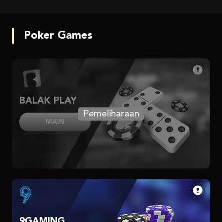
Poker Games
BALAK PLAY
MAIN
9GAMING