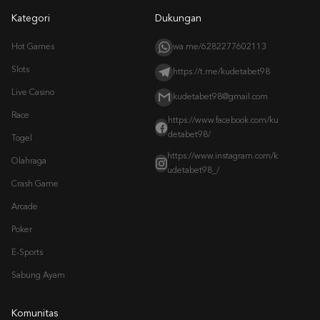
Kategori
Dukungan
Hot Games
wa.me/6282277602113
Slots
https://t.me/kudetabet98
Live Casino
kudetabet98@gmail.com
Race
https://www.facebook.com/ku
detabet98/
Togel
https://www.instagram.com/k
Olahraga
udetabet98_/
Crash Game
Arcade
Poker
E-Sports
Sabung Ayam
Komunitas