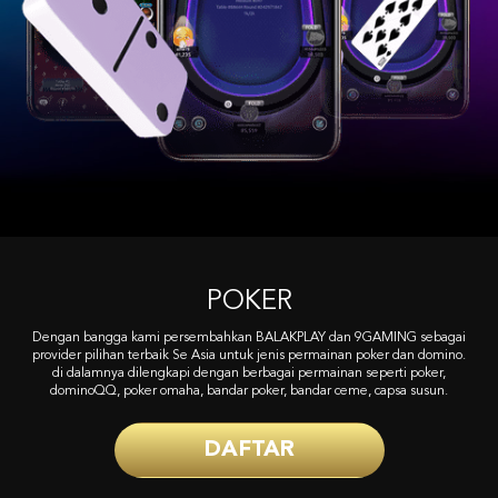
POKER
Dengan bangga kami persembahkan BALAKPLAY dan 9GAMING sebagai
provider pilihan terbaik Se Asia untuk jenis permainan poker dan domino.
di dalamnya dilengkapi dengan berbagai permainan seperti poker,
dominoQQ, poker omaha, bandar poker, bandar ceme, capsa susun.
DAFTAR